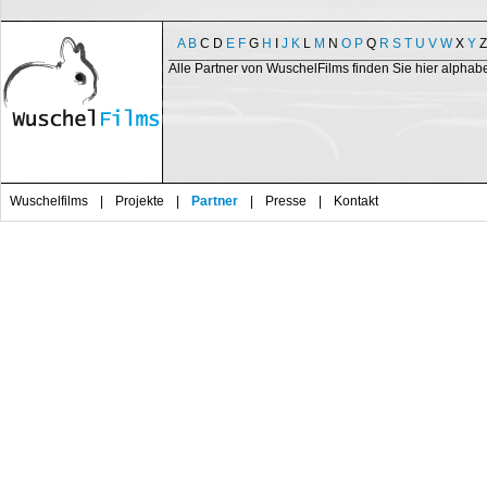
A
B
C
D
E
F
G
H
I
J
K
L
M
N
O
P
Q
R
S
T
U
V
W
X
Y
Z
Alle Partner von WuschelFilms finden Sie hier alphab
Wuschelfilms
|
Projekte
|
Partner
|
Presse
|
Kontakt