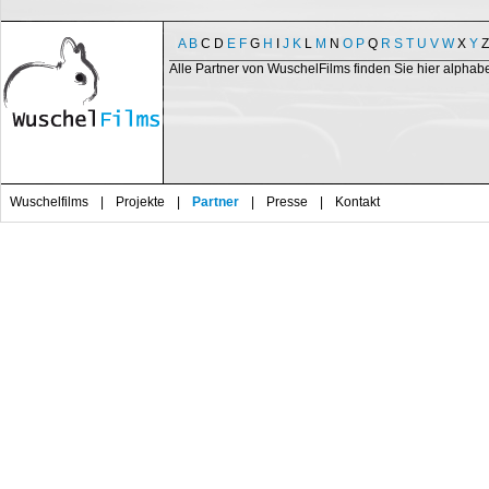
A
B
C
D
E
F
G
H
I
J
K
L
M
N
O
P
Q
R
S
T
U
V
W
X
Y
Z
Alle Partner von WuschelFilms finden Sie hier alphab
Wuschelfilms
|
Projekte
|
Partner
|
Presse
|
Kontakt