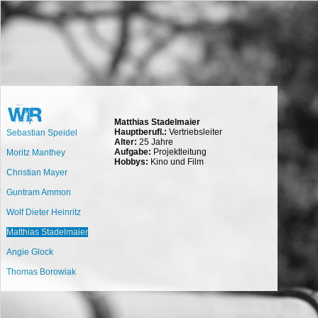
Matthias Stadelmaier
Hauptberufl.:
Vertriebsleiter
Sebastian Speidel
Alter:
25 Jahre
Aufgabe:
Projektleitung
Moritz Manthey
Hobbys:
Kino und Film
Christian Mayer
Guntram Ammon
Wolf Dieter Heinritz
Matthias Stadelmaier
Angie Glock
Thomas Borowiak