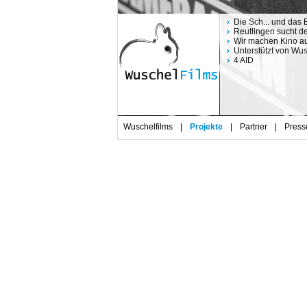
Die Sch... und das 
Reutlingen sucht d
Wir machen Kino au
Unterstützt von Wu
4 AID
Wuschelfilms
|
Projekte
|
Partner
|
Press