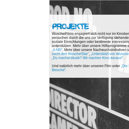
WuschelFilms engagiert sich nicht nur im Kinober
versuchen durch die uns zur Verfügung stehenden
soziale Einrichtungen oder bestimmte Interesse
unterstützen. Mehr über unsere Hilfsprogramme e
„4 AID“
. Mehr über unsere Nachwuchsinitiativen 
sucht den WuschelStar“
,
„Unterstützt von Wusche
„Du machst Musik? Wir machen Kino daraus!“
.
Und natürlich mehr über unseren Film unter
„Die
Bieschd“
.