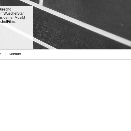
Bieschd
en WuschelStar
s deiner Musik!
schelFilms
e
|
Kontakt