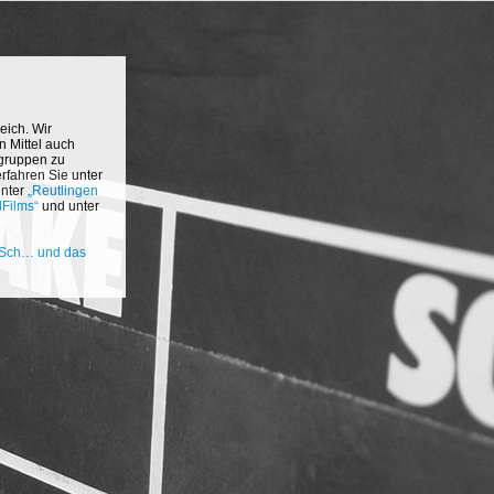
eich. Wir
 Mittel auch
ngruppen zu
rfahren Sie unter
unter
„Reutlingen
lFilms“
und unter
 Sch… und das