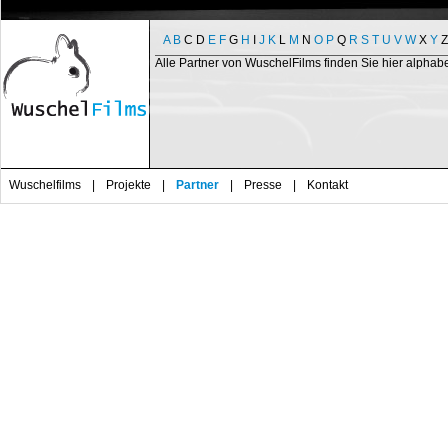
A
B
C
D
E
F
G
H
I
J
K
L
M
N
O
P
Q
R
S
T
U
V
W
X
Y
Z
Alle Partner von WuschelFilms finden Sie hier alphab
Wuschelfilms
|
Projekte
|
Partner
|
Presse
|
Kontakt